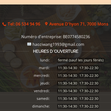
Tel: 06 534 94 96
Avenue D'hyon 71, 7000 Mons
Numéro d'entreprise:
BE0774580236
haoziwang1993@gmail.com
HEURES D 'OUVERTURE
lundi:
fermé (sauf les jours fériés)
mardi:
11:30-14:30
17:30-22:30
mercredi:
11:30-14:30
17:30-22:30
jeudi:
11:30-14:30
17:30-22:30
vendredi:
11:30-14:30
17:30-22:30
samedi:
11:30-14:30
17:30-22:30
dimanche:
11:30-14:30
17:30-22:30