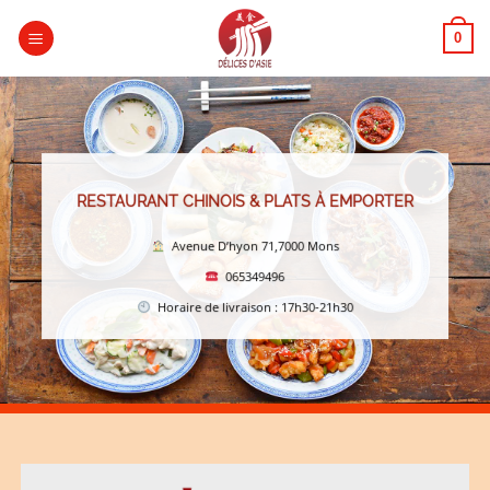
Passer
au
0
contenu
RESTAURANT CHINOIS & PLATS À EMPORTER
Avenue D’hyon 71,7000 Mons
065349496
Horaire de livraison : 17h30-21h30