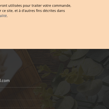
ront utilisées pour traiter votre commande,
 ce site, et à d'autres fins décrites dans
alité
.
l.com