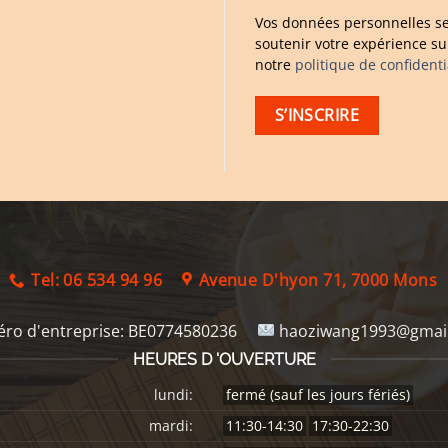
Vos données personnelles se
soutenir votre expérience sur
notre
politique de confidenti
S’INSCRIRE
Tel: 06 534 94 96
Avenue D'hyon 71, 7000 Mons
ro d'entreprise:
BE0774580236
haoziwang1993@gmai
HEURES D 'OUVERTURE
lundi:
fermé (sauf les jours fériés)
mardi:
11:30-14:30
17:30-22:30