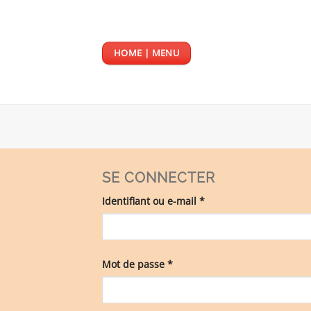
Passer
au
contenu
HOME | MENU
SE CONNECTER
Obligatoire
Identifiant ou e-mail
*
Obligatoire
Mot de passe
*