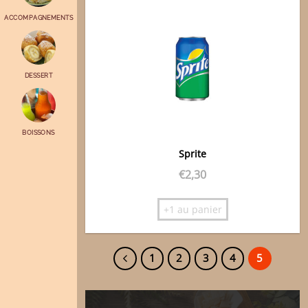
ACCOMPAGNEMENTS
DESSERT
BOISSONS
Sprite
€
2,30
+1 au panier
1
2
3
4
5