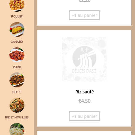
+1 au panier
POULET
CANARD
PORC
Riz sauté
BŒUF
€
4,50
+1 au panier
RIZ ET NOUILLES