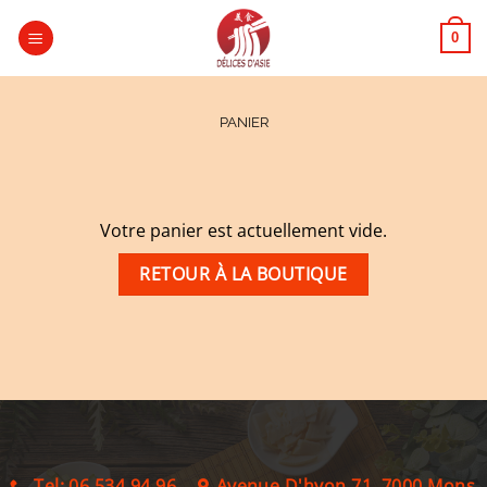
Passer
au
0
contenu
PANIER
Votre panier est actuellement vide.
RETOUR À LA BOUTIQUE
Tel: 06 534 94 96
Avenue D'hyon 71, 7000 Mons