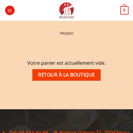
Passer
au
0
contenu
PANIER
Votre panier est actuellement vide.
RETOUR À LA BOUTIQUE
Tel: 06 534 94 96
Avenue D'hyon 71, 7000 Mons