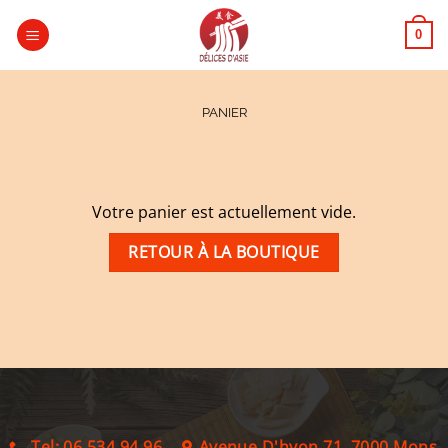
Passer
au
0
contenu
PANIER
Votre panier est actuellement vide.
RETOUR À LA BOUTIQUE
Tel: 06 534 94 96
Avenue D'hyon 71, 7000 Mons